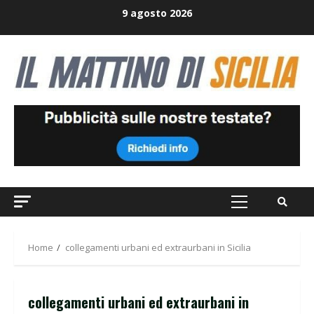
Skip
9 agosto 2026
to
content
Primary
Menu
Home
collegamenti urbani ed extraurbani in Sicilia
collegamenti urbani ed extraurbani in