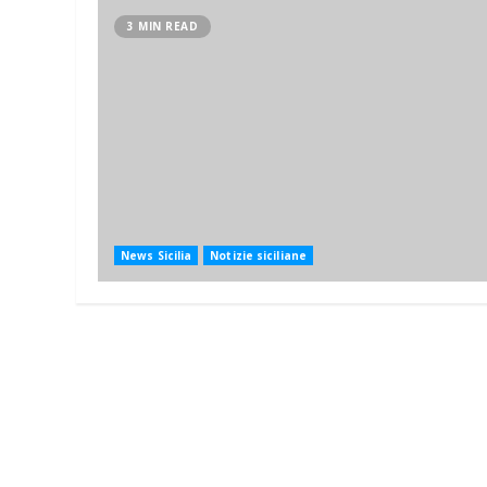
3 MIN READ
News Sicilia
Notizie siciliane