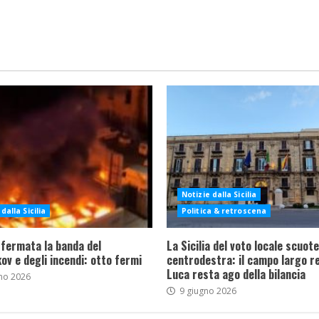
Notizie dalla Sicilia
dalla Sicilia
Politica & retroscena
 fermata la banda del
La Sicilia del voto locale scuote 
ov e degli incendi: otto fermi
centrodestra: il campo largo re
Luca resta ago della bilancia
no 2026
9 giugno 2026