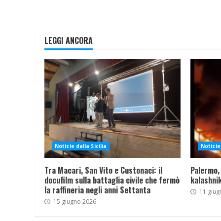
LEGGI ANCORA
Notizie dalla Sicilia
Notizie 
Tra Macari, San Vito e Custonaci: il
Palermo,
docufilm sulla battaglia civile che fermò
kalashnik
la raffineria negli anni Settanta
11 giug
15 giugno 2026