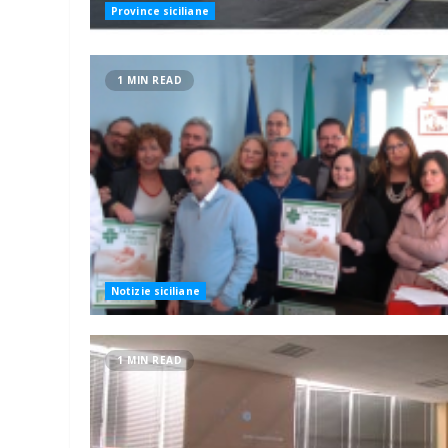
Province siciliane
1 MIN READ
Notizie siciliane
1 MIN READ