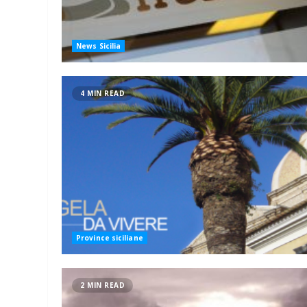
News Sicilia
4 MIN READ
Province siciliane
2 MIN READ