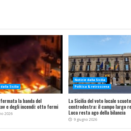
Notizie dalla Sicilia
dalla Sicilia
Politica & retroscena
 fermata la banda del
La Sicilia del voto locale scuote 
ov e degli incendi: otto fermi
centrodestra: il campo largo re
Luca resta ago della bilancia
no 2026
9 giugno 2026