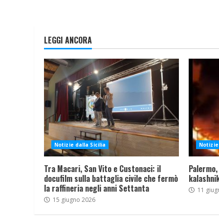
LEGGI ANCORA
Notizie dalla Sicilia
Notizie 
Tra Macari, San Vito e Custonaci: il
Palermo,
docufilm sulla battaglia civile che fermò
kalashnik
la raffineria negli anni Settanta
11 giug
15 giugno 2026