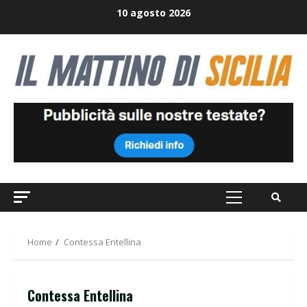
Skip
10 agosto 2026
to
content
Primary
Menu
Home
Contessa Entellina
Contessa Entellina