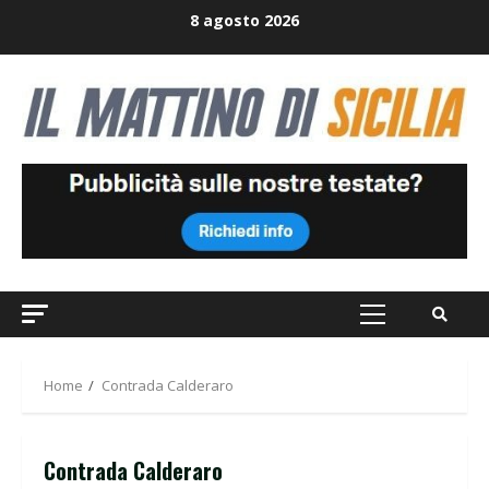
Skip
8 agosto 2026
to
content
Primary
Menu
Home
Contrada Calderaro
Contrada Calderaro