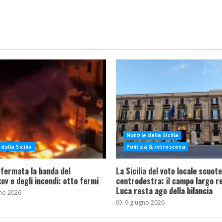
Notizie dalla Sicilia
dalla Sicilia
Politica & retroscena
 fermata la banda del
La Sicilia del voto locale scuote 
ov e degli incendi: otto fermi
centrodestra: il campo largo re
Luca resta ago della bilancia
no 2026
9 giugno 2026