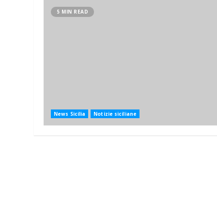
5 MIN READ
News Sicilia
Notizie siciliane