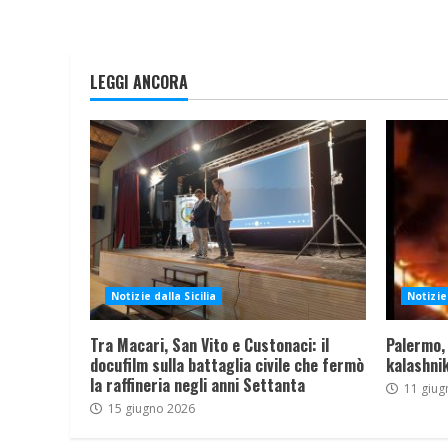
LEGGI ANCORA
Notizie dalla Sicilia
Notizie 
Tra Macari, San Vito e Custonaci: il
Palermo,
docufilm sulla battaglia civile che fermò
kalashnik
la raffineria negli anni Settanta
11 giug
15 giugno 2026