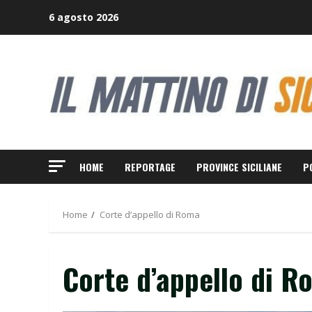
Skip
6 agosto 2026
to
content
HOME
REPORTAGE
PROVINCE SICILIANE
P
Home
Corte d’appello di Roma
Corte d’appello di R