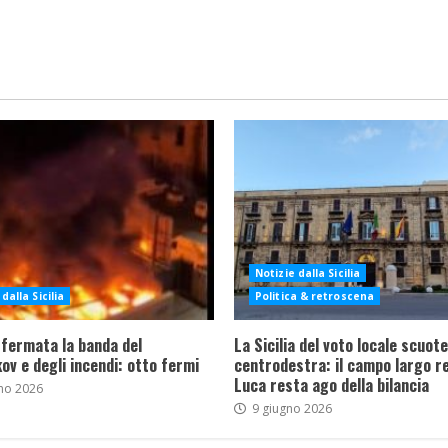
Notizie dalla Sicilia
dalla Sicilia
Politica & retroscena
 fermata la banda del
La Sicilia del voto locale scuote 
ov e degli incendi: otto fermi
centrodestra: il campo largo re
Luca resta ago della bilancia
no 2026
9 giugno 2026