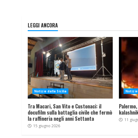
LEGGI ANCORA
Notizie dalla Sicilia
Notizie 
Tra Macari, San Vito e Custonaci: il
Palermo,
docufilm sulla battaglia civile che fermò
kalashnik
la raffineria negli anni Settanta
11 giug
15 giugno 2026