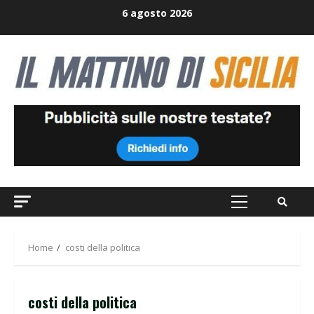
Skip
6 agosto 2026
to
content
Primary
Menu
Home
costi della politica
costi della politica