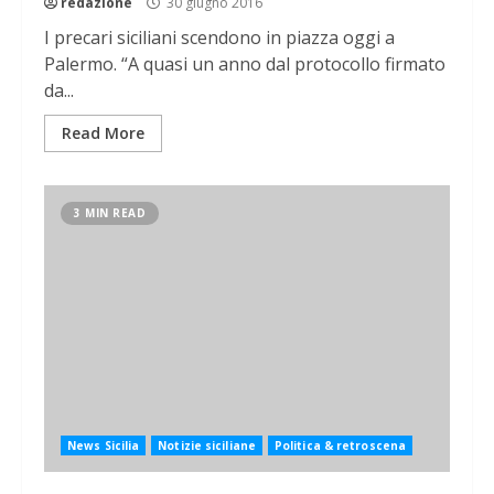
redazione
30 giugno 2016
I precari siciliani scendono in piazza oggi a
Palermo. “A quasi un anno dal protocollo firmato
da...
Read More
3 MIN READ
News Sicilia
Notizie siciliane
Politica & retroscena