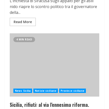
L’inchiesta di Siracusa sugli appalti per gli asili
nido riapre lo scontro politico tra il governatore
della...
Read More
4 MIN READ
News Sicilia
Notizie siciliane
Province siciliane
Sicilia, rifiuti: al via l'ennesima riforma.