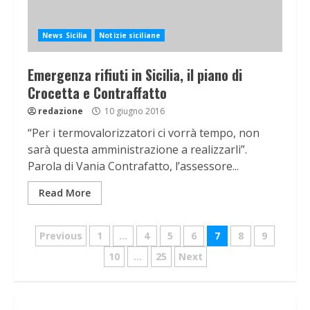
News Sicilia
Notizie siciliane
Emergenza rifiuti in Sicilia, il piano di
Crocetta e Contraffatto
redazione
10 giugno 2016
“Per i termovalorizzatori ci vorrà tempo, non
sarà questa amministrazione a realizzarli”.
Parola di Vania Contrafatto, l’assessore...
Read More
Navigazione
Previous
1
…
4
5
6
7
8
9
articoli
10
…
25
Next