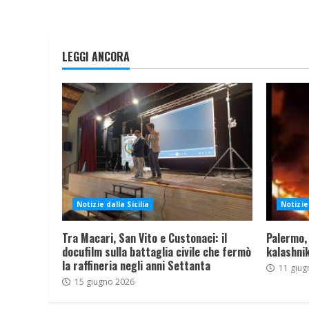
LEGGI ANCORA
Notizie dalla Sicilia
Notizie 
Tra Macari, San Vito e Custonaci: il
Palermo,
docufilm sulla battaglia civile che fermò
kalashnik
la raffineria negli anni Settanta
11 giug
15 giugno 2026