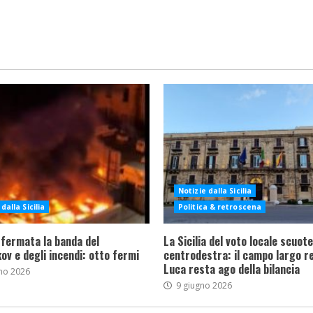
Notizie dalla Sicilia
dalla Sicilia
Politica & retroscena
 fermata la banda del
La Sicilia del voto locale scuote 
ov e degli incendi: otto fermi
centrodestra: il campo largo re
Luca resta ago della bilancia
no 2026
9 giugno 2026