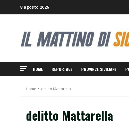
Skip
8 agosto 2026
to
content
HOME
REPORTAGE
PROVINCE SICILIANE
P
Home
delitto Mattarella
delitto Mattarella