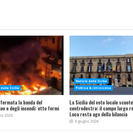
Notizie dalla Sicilia
dalla Sicilia
Politica & retroscena
 fermata la banda del
La Sicilia del voto locale scuote 
ov e degli incendi: otto fermi
centrodestra: il campo largo re
Luca resta ago della bilancia
no 2026
9 giugno 2026