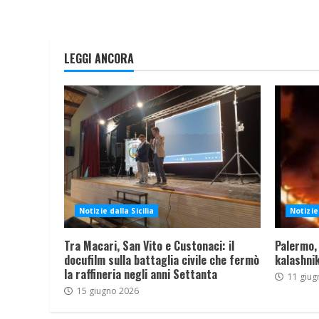
LEGGI ANCORA
Notizie dalla Sicilia
Notizie 
Tra Macari, San Vito e Custonaci: il
Palermo,
docufilm sulla battaglia civile che fermò
kalashnik
la raffineria negli anni Settanta
11 giug
15 giugno 2026