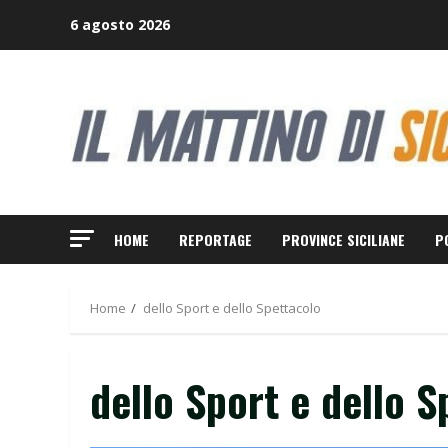
Skip
6 agosto 2026
to
content
HOME
REPORTAGE
PROVINCE SICILIANE
P
Home
dello Sport e dello Spettacolo
dello Sport e dello S