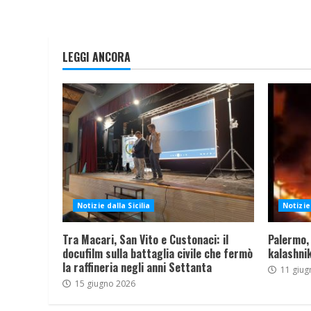
LEGGI ANCORA
Notizie dalla Sicilia
Notizie 
Tra Macari, San Vito e Custonaci: il
Palermo,
docufilm sulla battaglia civile che fermò
kalashnik
la raffineria negli anni Settanta
11 giug
15 giugno 2026