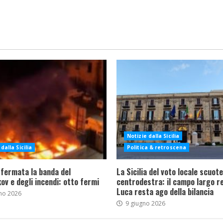
Notizie dalla Sicilia
dalla Sicilia
Politica & retroscena
 fermata la banda del
La Sicilia del voto locale scuote 
ov e degli incendi: otto fermi
centrodestra: il campo largo re
Luca resta ago della bilancia
no 2026
9 giugno 2026