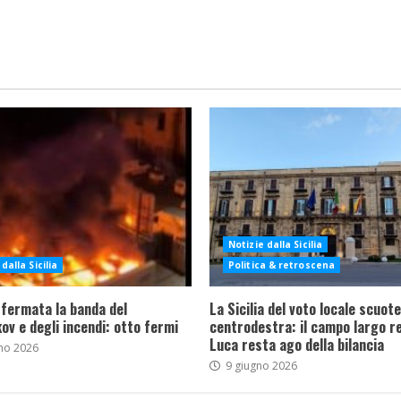
Notizie dalla Sicilia
dalla Sicilia
Politica & retroscena
 fermata la banda del
La Sicilia del voto locale scuote 
ov e degli incendi: otto fermi
centrodestra: il campo largo re
Luca resta ago della bilancia
no 2026
9 giugno 2026