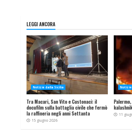
LEGGI ANCORA
Notizie dalla Sicilia
Notizie 
Tra Macari, San Vito e Custonaci: il
Palermo,
docufilm sulla battaglia civile che fermò
kalashnik
la raffineria negli anni Settanta
11 giug
15 giugno 2026