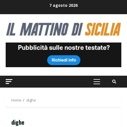
Skip
7 agosto 2026
to
content
Primary
Menu
Home
dighe
dighe