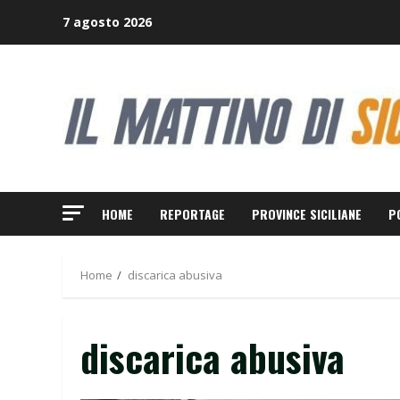
Skip
7 agosto 2026
to
content
HOME
REPORTAGE
PROVINCE SICILIANE
P
Home
discarica abusiva
discarica abusiva