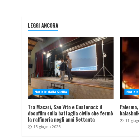
LEGGI ANCORA
Notizie dalla Sicilia
Notizie 
Tra Macari, San Vito e Custonaci: il
Palermo,
docufilm sulla battaglia civile che fermò
kalashnik
la raffineria negli anni Settanta
11 giug
15 giugno 2026