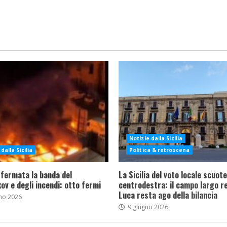
Notizie dalla Sicilia
dalla Sicilia
Politica & retroscena
 fermata la banda del
La Sicilia del voto locale scuote 
ov e degli incendi: otto fermi
centrodestra: il campo largo re
Luca resta ago della bilancia
no 2026
9 giugno 2026