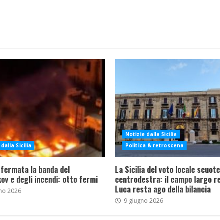
Notizie dalla Sicilia
dalla Sicilia
Politica & retroscena
 fermata la banda del
La Sicilia del voto locale scuote 
ov e degli incendi: otto fermi
centrodestra: il campo largo re
Luca resta ago della bilancia
no 2026
9 giugno 2026