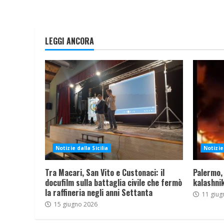
LEGGI ANCORA
Notizie dalla Sicilia
Notizie 
Tra Macari, San Vito e Custonaci: il
Palermo,
docufilm sulla battaglia civile che fermò
kalashnik
la raffineria negli anni Settanta
11 giug
15 giugno 2026