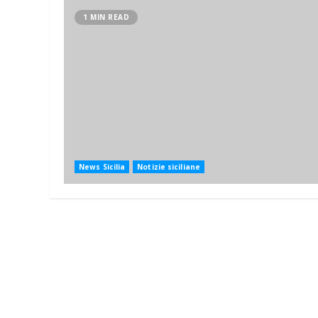
1 MIN READ
News Sicilia
Notizie siciliane