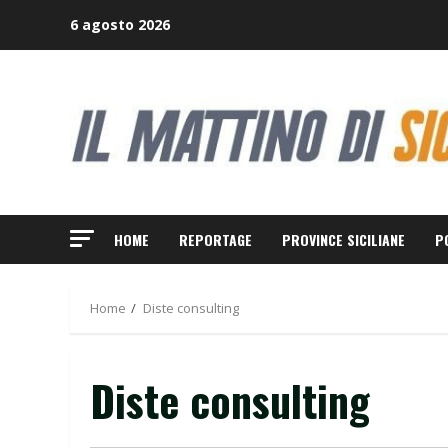
Skip
6 agosto 2026
to
content
HOME
REPORTAGE
PROVINCE SICILIANE
P
Home
Diste consulting
Diste consulting