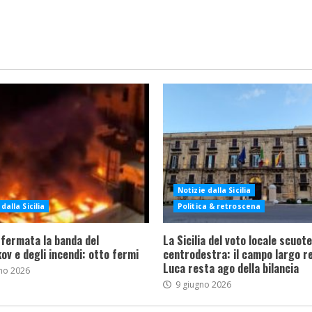
Notizie dalla Sicilia
dalla Sicilia
Politica & retroscena
 fermata la banda del
La Sicilia del voto locale scuote 
ov e degli incendi: otto fermi
centrodestra: il campo largo re
Luca resta ago della bilancia
no 2026
9 giugno 2026