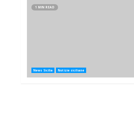
1 MIN READ
News Sicilia
Notizie siciliane