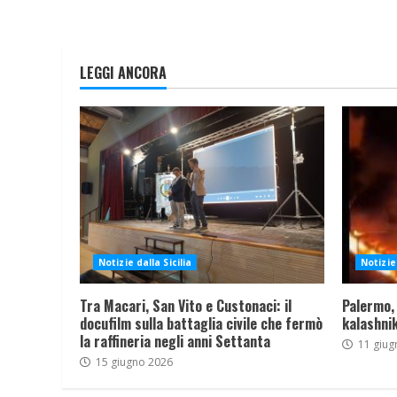
LEGGI ANCORA
Notizie dalla Sicilia
Notizie 
Tra Macari, San Vito e Custonaci: il
Palermo,
docufilm sulla battaglia civile che fermò
kalashnik
la raffineria negli anni Settanta
11 giug
15 giugno 2026