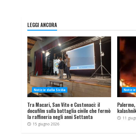
LEGGI ANCORA
Notizie dalla Sicilia
Notizie 
Tra Macari, San Vito e Custonaci: il
Palermo,
docufilm sulla battaglia civile che fermò
kalashnik
la raffineria negli anni Settanta
11 giug
15 giugno 2026