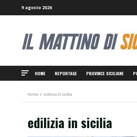
Skip
9 agosto 2026
to
content
HOME
REPORTAGE
PROVINCE SICILIANE
P
Home
edilizia in sicilia
edilizia in sicilia