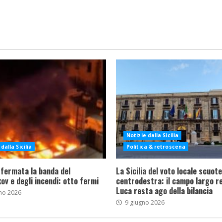
Notizie dalla Sicilia
dalla Sicilia
Politica & retroscena
 fermata la banda del
La Sicilia del voto locale scuote 
ov e degli incendi: otto fermi
centrodestra: il campo largo re
Luca resta ago della bilancia
no 2026
9 giugno 2026