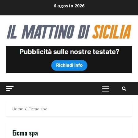
Skip
6 agosto 2026
to
content
Primary
Menu
Home
Eicma spa
Eicma spa