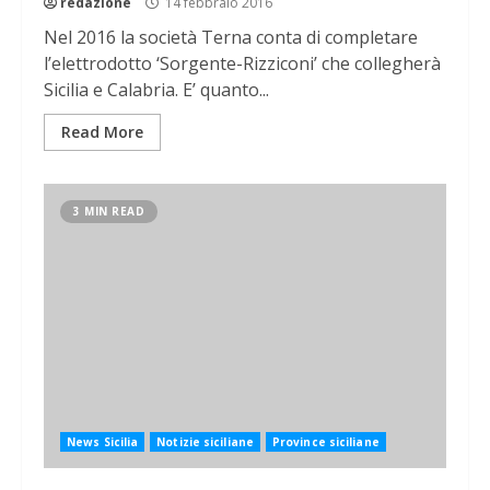
redazione
14 febbraio 2016
Nel 2016 la società Terna conta di completare
l’elettrodotto ‘Sorgente-Rizziconi’ che collegherà
Sicilia e Calabria. E’ quanto...
Read More
3 MIN READ
News Sicilia
Notizie siciliane
Province siciliane