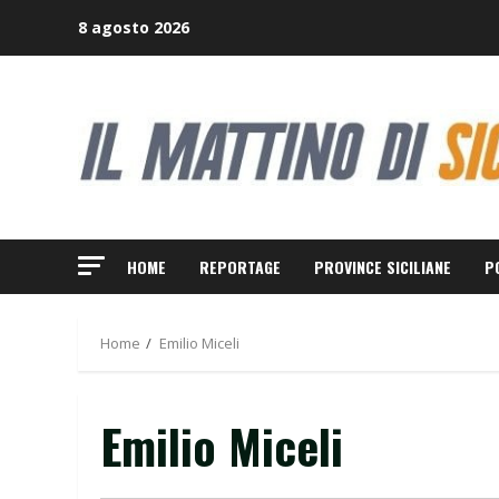
Skip
8 agosto 2026
to
content
HOME
REPORTAGE
PROVINCE SICILIANE
P
Home
Emilio Miceli
Emilio Miceli