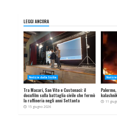
LEGGI ANCORA
Notizie dalla Sicilia
Notizie 
Tra Macari, San Vito e Custonaci: il
Palermo,
docufilm sulla battaglia civile che fermò
kalashnik
la raffineria negli anni Settanta
11 giug
15 giugno 2026