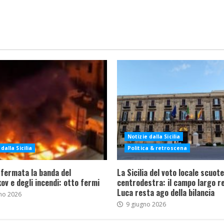
Notizie dalla Sicilia
dalla Sicilia
Politica & retroscena
 fermata la banda del
La Sicilia del voto locale scuote 
ov e degli incendi: otto fermi
centrodestra: il campo largo re
Luca resta ago della bilancia
no 2026
9 giugno 2026