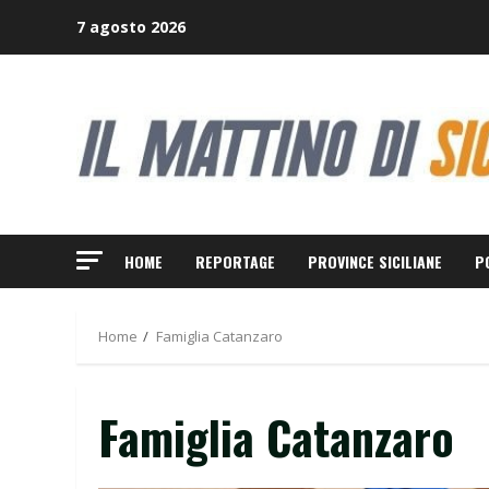
Skip
7 agosto 2026
to
content
HOME
REPORTAGE
PROVINCE SICILIANE
P
Home
Famiglia Catanzaro
Famiglia Catanzaro