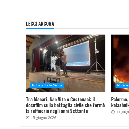
LEGGI ANCORA
Notizie dalla Sicilia
Notizie 
Tra Macari, San Vito e Custonaci: il
Palermo,
docufilm sulla battaglia civile che fermò
kalashnik
la raffineria negli anni Settanta
11 giug
15 giugno 2026