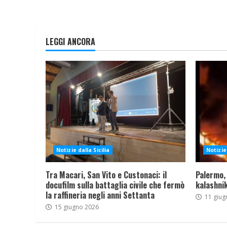
LEGGI ANCORA
Notizie dalla Sicilia
Notizie 
Tra Macari, San Vito e Custonaci: il
Palermo,
docufilm sulla battaglia civile che fermò
kalashnik
la raffineria negli anni Settanta
11 giug
15 giugno 2026