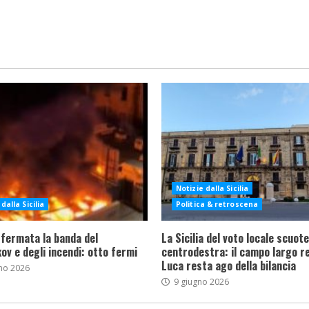
Notizie dalla Sicilia
dalla Sicilia
Politica & retroscena
 fermata la banda del
La Sicilia del voto locale scuote 
ov e degli incendi: otto fermi
centrodestra: il campo largo re
Luca resta ago della bilancia
no 2026
9 giugno 2026