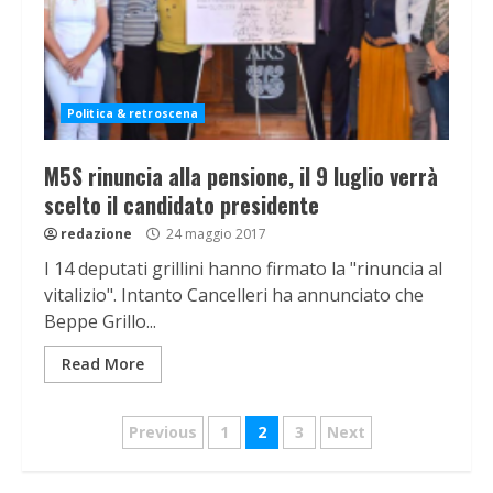
Politica & retroscena
M5S rinuncia alla pensione, il 9 luglio verrà
scelto il candidato presidente
redazione
24 maggio 2017
I 14 deputati grillini hanno firmato la "rinuncia al
vitalizio". Intanto Cancelleri ha annunciato che
Beppe Grillo...
Read More
Navigazione
Previous
1
2
3
Next
articoli