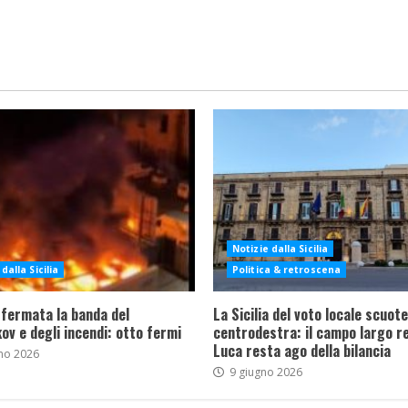
Notizie dalla Sicilia
dalla Sicilia
Politica & retroscena
 fermata la banda del
La Sicilia del voto locale scuote 
ov e degli incendi: otto fermi
centrodestra: il campo largo re
Luca resta ago della bilancia
no 2026
9 giugno 2026