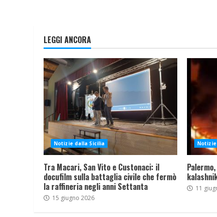
LEGGI ANCORA
Notizie dalla Sicilia
Notizie 
Tra Macari, San Vito e Custonaci: il
Palermo,
docufilm sulla battaglia civile che fermò
kalashnik
la raffineria negli anni Settanta
11 giug
15 giugno 2026