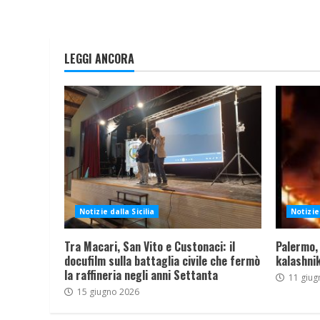
LEGGI ANCORA
Notizie dalla Sicilia
Notizie 
Tra Macari, San Vito e Custonaci: il
Palermo,
docufilm sulla battaglia civile che fermò
kalashnik
la raffineria negli anni Settanta
11 giug
15 giugno 2026