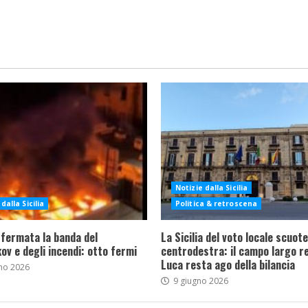
Notizie dalla Sicilia
dalla Sicilia
Politica & retroscena
 fermata la banda del
La Sicilia del voto locale scuote 
ov e degli incendi: otto fermi
centrodestra: il campo largo re
Luca resta ago della bilancia
no 2026
9 giugno 2026