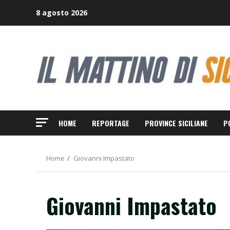
Skip
8 agosto 2026
to
content
HOME
REPORTAGE
PROVINCE SICILIANE
P
Home
Giovanni Impastato
Giovanni Impastato