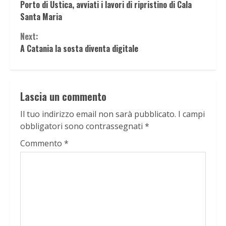
Porto di Ustica, avviati i lavori di ripristino di Cala
Reading
Santa Maria
Next:
A Catania la sosta diventa digitale
Lascia un commento
Il tuo indirizzo email non sarà pubblicato.
I campi
obbligatori sono contrassegnati
*
Commento
*