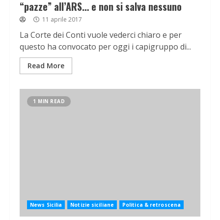
“pazze” all’ARS… e non si salva nessuno
11 aprile 2017
La Corte dei Conti vuole vederci chiaro e per
questo ha convocato per oggi i capigruppo di...
Read More
1 MIN READ
News Sicilia
Notizie siciliane
Politica & retroscena