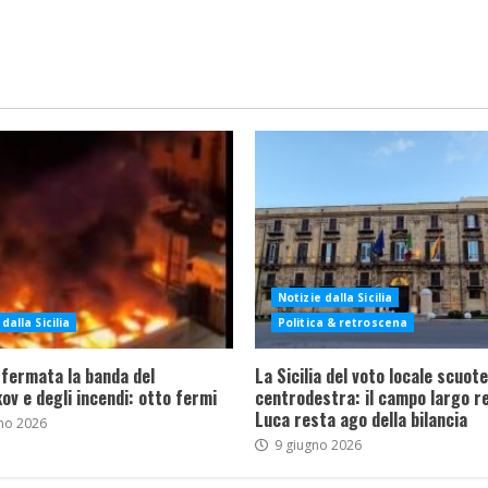
Notizie dalla Sicilia
dalla Sicilia
Politica & retroscena
 fermata la banda del
La Sicilia del voto locale scuote 
ov e degli incendi: otto fermi
centrodestra: il campo largo re
Luca resta ago della bilancia
no 2026
9 giugno 2026