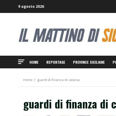
Skip
9 agosto 2026
to
content
HOME
REPORTAGE
PROVINCE SICILIANE
P
Home
guardi di finanza di catania
guardi di finanza di 