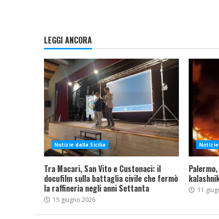
LEGGI ANCORA
Notizie dalla Sicilia
Notizie 
Tra Macari, San Vito e Custonaci: il
Palermo,
docufilm sulla battaglia civile che fermò
kalashnik
la raffineria negli anni Settanta
11 giug
15 giugno 2026