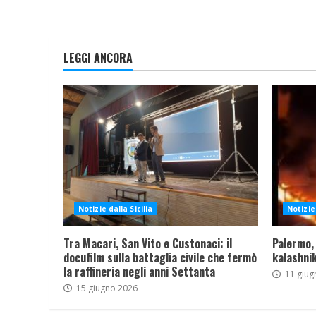
LEGGI ANCORA
Notizie dalla Sicilia
Notizie 
Tra Macari, San Vito e Custonaci: il
Palermo,
docufilm sulla battaglia civile che fermò
kalashnik
la raffineria negli anni Settanta
11 giug
15 giugno 2026