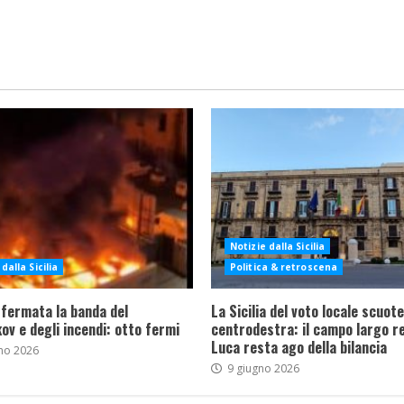
Notizie dalla Sicilia
dalla Sicilia
Politica & retroscena
 fermata la banda del
La Sicilia del voto locale scuote 
ov e degli incendi: otto fermi
centrodestra: il campo largo re
Luca resta ago della bilancia
no 2026
9 giugno 2026