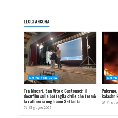
LEGGI ANCORA
Notizie dalla Sicilia
Notizie 
Tra Macari, San Vito e Custonaci: il
Palermo,
docufilm sulla battaglia civile che fermò
kalashnik
la raffineria negli anni Settanta
11 giug
15 giugno 2026