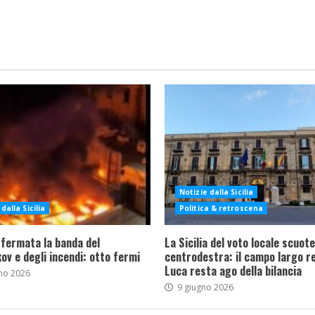
Notizie dalla Sicilia
dalla Sicilia
Politica & retroscena
 fermata la banda del
La Sicilia del voto locale scuote 
ov e degli incendi: otto fermi
centrodestra: il campo largo re
Luca resta ago della bilancia
no 2026
9 giugno 2026