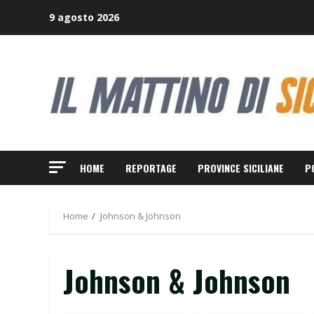
Skip
9 agosto 2026
to
content
HOME
REPORTAGE
PROVINCE SICILIANE
P
Home
Johnson & Johnson
Johnson & Johnson