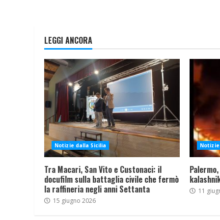
LEGGI ANCORA
Notizie dalla Sicilia
Notizie 
Tra Macari, San Vito e Custonaci: il
Palermo,
docufilm sulla battaglia civile che fermò
kalashnik
la raffineria negli anni Settanta
11 giug
15 giugno 2026