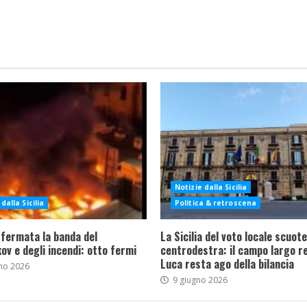
Notizie dalla Sicilia
dalla Sicilia
Politica & retroscena
 fermata la banda del
La Sicilia del voto locale scuote 
ov e degli incendi: otto fermi
centrodestra: il campo largo re
Luca resta ago della bilancia
no 2026
9 giugno 2026