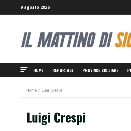
Skip
9 agosto 2026
to
content
HOME
REPORTAGE
PROVINCE SICILIANE
P
Home
Luigi Crespi
Luigi Crespi