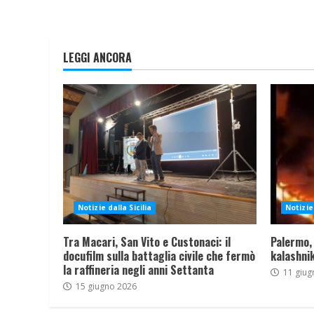
LEGGI ANCORA
Notizie dalla Sicilia
Notizie 
Tra Macari, San Vito e Custonaci: il
Palermo,
docufilm sulla battaglia civile che fermò
kalashnik
la raffineria negli anni Settanta
11 giug
15 giugno 2026