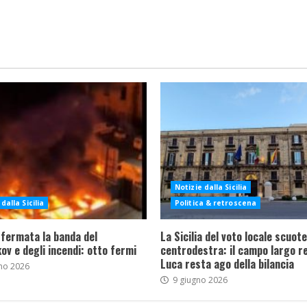
Notizie dalla Sicilia
dalla Sicilia
Politica & retroscena
 fermata la banda del
La Sicilia del voto locale scuote 
ov e degli incendi: otto fermi
centrodestra: il campo largo re
Luca resta ago della bilancia
no 2026
9 giugno 2026