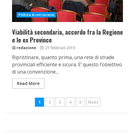
Politica & retroscena
Viabilità secondaria, accordo fra la Regione
e le ex Province
redazione
21 febbraio 2019
Ripristinare, quanto prima, una rete di strade
provinciali efficiente e sicura. E’ questo l’obiettivo
di una convenzione...
Read More
Navigazione
1
2
3
4
5
Next
articoli