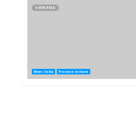
6 MIN READ
News Sicilia
Province siciliane