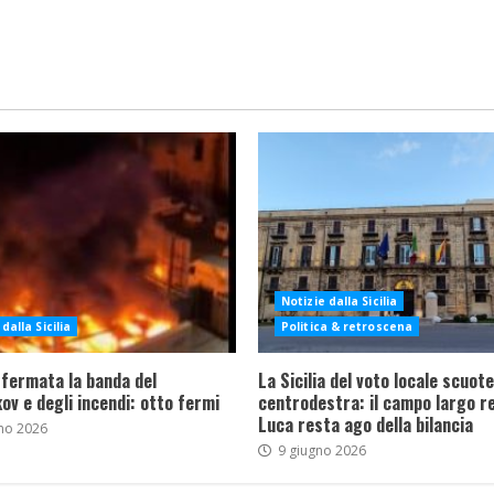
Notizie dalla Sicilia
dalla Sicilia
Politica & retroscena
 fermata la banda del
La Sicilia del voto locale scuote 
ov e degli incendi: otto fermi
centrodestra: il campo largo re
Luca resta ago della bilancia
no 2026
9 giugno 2026