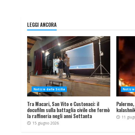
LEGGI ANCORA
Notizie dalla Sicilia
Notizie 
Tra Macari, San Vito e Custonaci: il
Palermo,
docufilm sulla battaglia civile che fermò
kalashnik
la raffineria negli anni Settanta
11 giug
15 giugno 2026