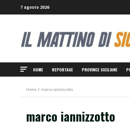
Skip
7 agosto 2026
to
content
HOME
REPORTAGE
PROVINCE SICILIANE
P
Home
marco iannizzotto
marco iannizzotto