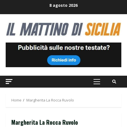
Skip
8 agosto 2026
to
content
Primary
Menu
Home
Margherita La Rocca Ruvolo
Margherita La Rocca Ruvolo