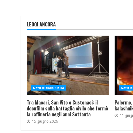
LEGGI ANCORA
Notizie dalla Sicilia
Notizie 
Tra Macari, San Vito e Custonaci: il
Palermo,
docufilm sulla battaglia civile che fermò
kalashnik
la raffineria negli anni Settanta
11 giug
15 giugno 2026