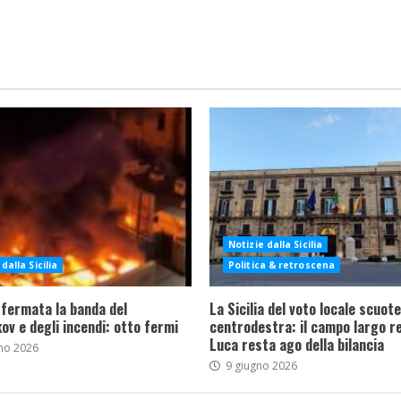
Notizie dalla Sicilia
dalla Sicilia
Politica & retroscena
 fermata la banda del
La Sicilia del voto locale scuote 
ov e degli incendi: otto fermi
centrodestra: il campo largo re
Luca resta ago della bilancia
no 2026
9 giugno 2026