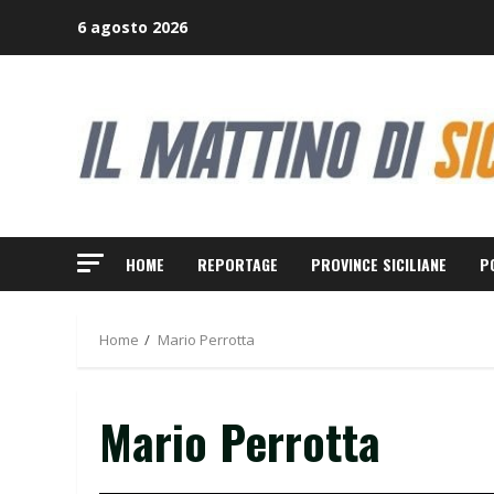
Skip
6 agosto 2026
to
content
HOME
REPORTAGE
PROVINCE SICILIANE
P
Home
Mario Perrotta
Mario Perrotta