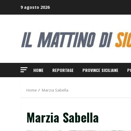
Skip
9 agosto 2026
to
content
HOME
REPORTAGE
PROVINCE SICILIANE
P
Home
Marzia Sabella
Marzia Sabella