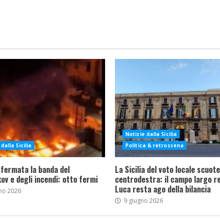
Notizie dalla Sicilia
dalla Sicilia
Politica & retroscena
 fermata la banda del
La Sicilia del voto locale scuote 
ov e degli incendi: otto fermi
centrodestra: il campo largo re
Luca resta ago della bilancia
no 2026
9 giugno 2026