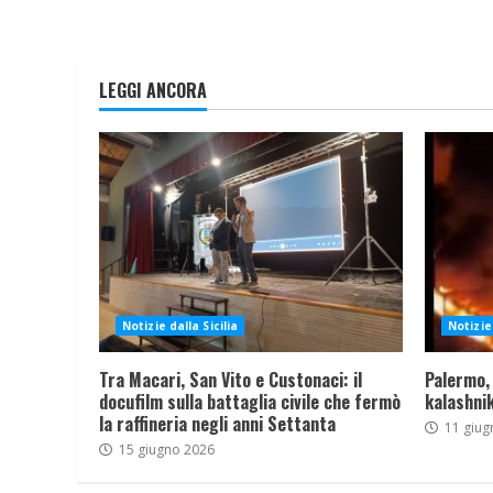
LEGGI ANCORA
Notizie dalla Sicilia
Notizie 
Tra Macari, San Vito e Custonaci: il
Palermo,
docufilm sulla battaglia civile che fermò
kalashnik
la raffineria negli anni Settanta
11 giug
15 giugno 2026