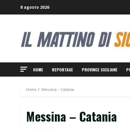
Skip
8 agosto 2026
to
content
HOME
REPORTAGE
PROVINCE SICILIANE
P
Home
Messina – Catania
Messina – Catania