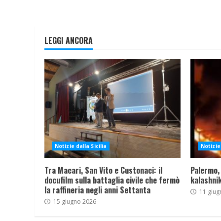
LEGGI ANCORA
Notizie dalla Sicilia
Notizie 
Tra Macari, San Vito e Custonaci: il
Palermo,
docufilm sulla battaglia civile che fermò
kalashnik
la raffineria negli anni Settanta
11 giug
15 giugno 2026