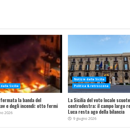
Notizie dalla Sicilia
dalla Sicilia
Politica & retroscena
 fermata la banda del
La Sicilia del voto locale scuote 
ov e degli incendi: otto fermi
centrodestra: il campo largo re
Luca resta ago della bilancia
no 2026
9 giugno 2026