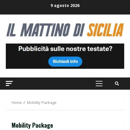
Skip
9 agosto 2026
to
content
Primary
Menu
Home
Mobility Package
Mobility Package