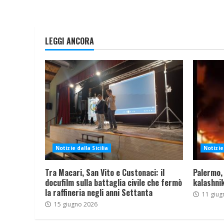
LEGGI ANCORA
Notizie dalla Sicilia
Notizie 
Tra Macari, San Vito e Custonaci: il
Palermo,
docufilm sulla battaglia civile che fermò
kalashnik
la raffineria negli anni Settanta
11 giug
15 giugno 2026