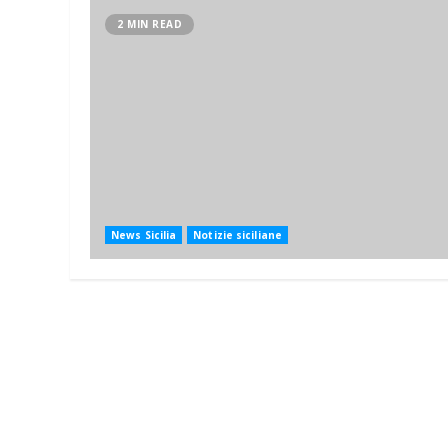
2 MIN READ
News Sicilia
Notizie siciliane