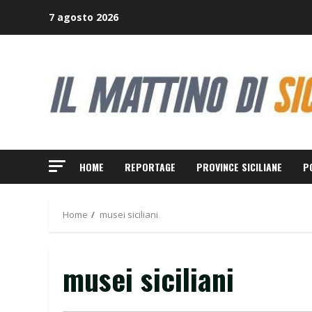
Skip
7 agosto 2026
to
content
HOME
REPORTAGE
PROVINCE SICILIANE
P
Home
musei siciliani
musei siciliani