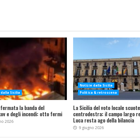
Notizie dalla Sicilia
dalla Sicilia
Politica & retroscena
 fermata la banda del
La Sicilia del voto locale scuote 
ov e degli incendi: otto fermi
centrodestra: il campo largo re
Luca resta ago della bilancia
no 2026
9 giugno 2026