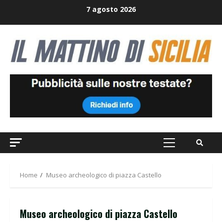
Skip
7 agosto 2026
to
content
Primary
Menu
Home
Museo archeologico di piazza Castello
Museo archeologico di piazza Castello