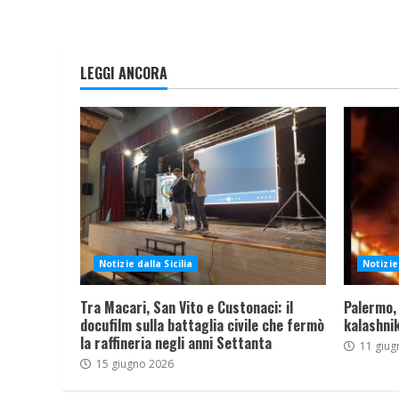
LEGGI ANCORA
Notizie dalla Sicilia
Notizie 
Tra Macari, San Vito e Custonaci: il
Palermo,
docufilm sulla battaglia civile che fermò
kalashnik
la raffineria negli anni Settanta
11 giug
15 giugno 2026