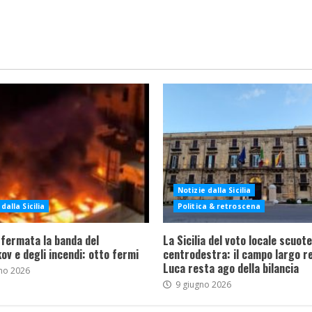
Notizie dalla Sicilia
dalla Sicilia
Politica & retroscena
 fermata la banda del
La Sicilia del voto locale scuote 
ov e degli incendi: otto fermi
centrodestra: il campo largo re
Luca resta ago della bilancia
no 2026
9 giugno 2026