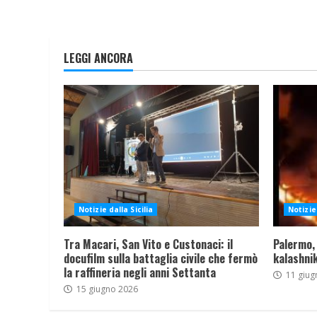
LEGGI ANCORA
Notizie dalla Sicilia
Notizie 
Tra Macari, San Vito e Custonaci: il
Palermo,
docufilm sulla battaglia civile che fermò
kalashnik
la raffineria negli anni Settanta
11 giug
15 giugno 2026