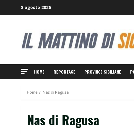
Skip
8 agosto 2026
to
content
HOME
REPORTAGE
PROVINCE SICILIANE
P
Home
Nas di Ragusa
Nas di Ragusa