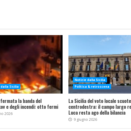
Notizie dalla Sicilia
dalla Sicilia
Politica & retroscena
 fermata la banda del
La Sicilia del voto locale scuote 
ov e degli incendi: otto fermi
centrodestra: il campo largo re
Luca resta ago della bilancia
no 2026
9 giugno 2026