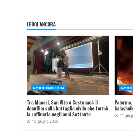
LEGGI ANCORA
Notizie dalla Sicilia
Notizie 
Tra Macari, San Vito e Custonaci: il
Palermo,
docufilm sulla battaglia civile che fermò
kalashnik
la raffineria negli anni Settanta
11 giug
15 giugno 2026