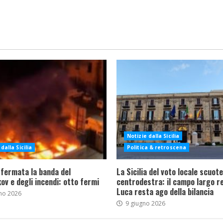
Notizie dalla Sicilia
dalla Sicilia
Politica & retroscena
 fermata la banda del
La Sicilia del voto locale scuote 
ov e degli incendi: otto fermi
centrodestra: il campo largo re
Luca resta ago della bilancia
no 2026
9 giugno 2026