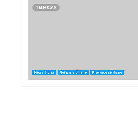
1 MIN READ
News Sicilia
Notizie siciliane
Province siciliane