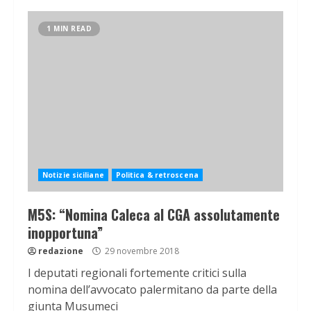
1 MIN READ
Notizie siciliane
Politica & retroscena
M5S: “Nomina Caleca al CGA assolutamente
inopportuna”
redazione
29 novembre 2018
I deputati regionali fortemente critici sulla
nomina dell’avvocato palermitano da parte della
giunta Musumeci