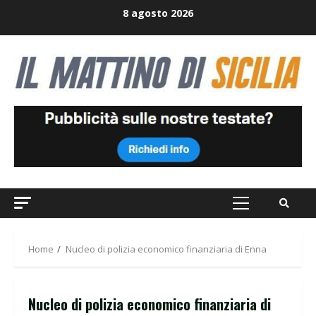
Skip
8 agosto 2026
to
content
Primary
Menu
Home
Nucleo di polizia economico finanziaria di Enna
Nucleo di polizia economico finanziaria di