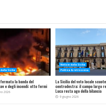
Notizie dalla Sicilia
dalla Sicilia
Politica & retroscena
 fermata la banda del
La Sicilia del voto locale scuote 
ov e degli incendi: otto fermi
centrodestra: il campo largo re
Luca resta ago della bilancia
no 2026
9 giugno 2026