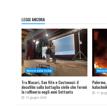
LEGGI ANCORA
Notizie dalla Sicilia
Notizie 
Tra Macari, San Vito e Custonaci: il
Palermo,
docufilm sulla battaglia civile che fermò
kalashnik
la raffineria negli anni Settanta
11 giug
15 giugno 2026