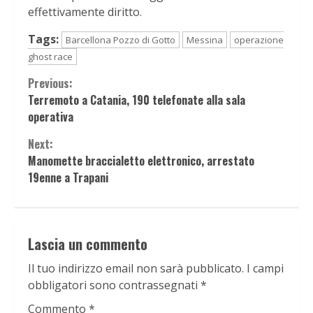
effettivamente diritto.
Tags:
Barcellona Pozzo di Gotto
Messina
operazione
ghost race
Continue
Previous:
Terremoto a Catania, 190 telefonate alla sala
Reading
operativa
Next:
Manomette braccialetto elettronico, arrestato
19enne a Trapani
Lascia un commento
Il tuo indirizzo email non sarà pubblicato.
I campi
obbligatori sono contrassegnati
*
Commento
*